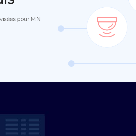
rvisées pour M:N