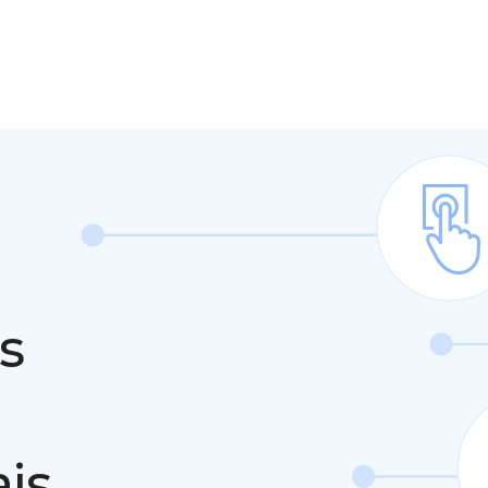
s
ais