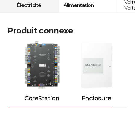
Volta
Électricité
Alimentation
Volta
Produit connexe
CoreStation
Enclosure