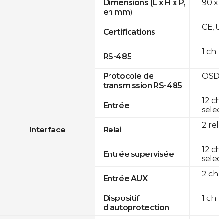
90 x
Dimensions (L x H x P,
en mm)
CE, 
Certifications
1 ch
RS-485
OSD
Protocole de
transmission RS-485
12 c
Entrée
sele
2 re
Interface
Relai
12 c
Entrée supervisée
sele
2 ch
Entrée AUX
1 ch
Dispositif
d'autoprotection