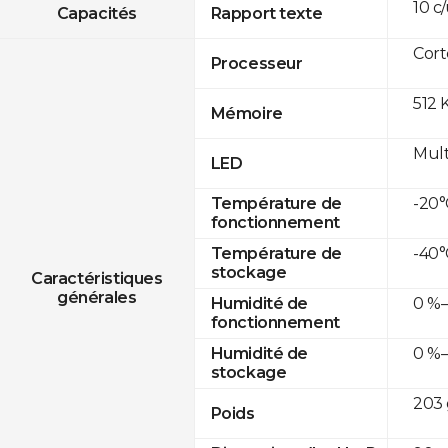
10 c
Capacités
Rapport texte
Cor
Processeur
512 
Mémoire
Mult
LED
-20°
Température de
fonctionnement
-40°
Température de
stockage
Caractéristiques
générales
0 %–
Humidité de
fonctionnement
0 %–
Humidité de
stockage
203 
Poids