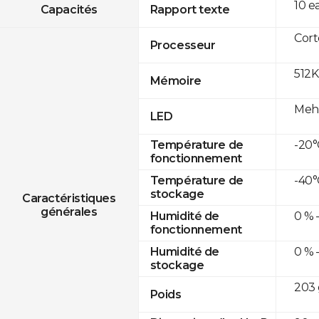
10 e
Capacités
Rapport texte
Cor
Processeur
512K
Mémoire
Mehr
LED
-20°
Température de
fonctionnement
-40°
Température de
stockage
Caractéristiques
générales
0 % 
Humidité de
fonctionnement
0 % 
Humidité de
stockage
203 
Poids