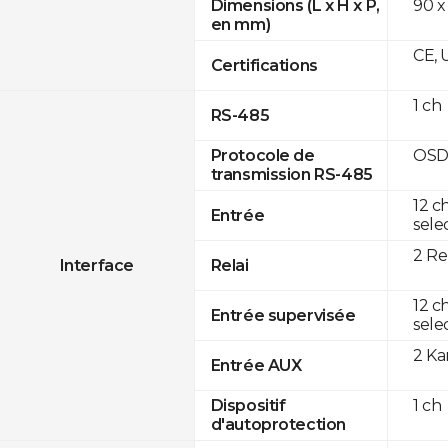
90 x
Dimensions (L x H x P,
en mm)
CE, 
Certifications
1 ch
RS-485
OSD
Protocole de
transmission RS-485
12 c
Entrée
sele
2 Re
Interface
Relai
12 c
Entrée supervisée
sele
2 K
Entrée AUX
1 ch
Dispositif
d'autoprotection