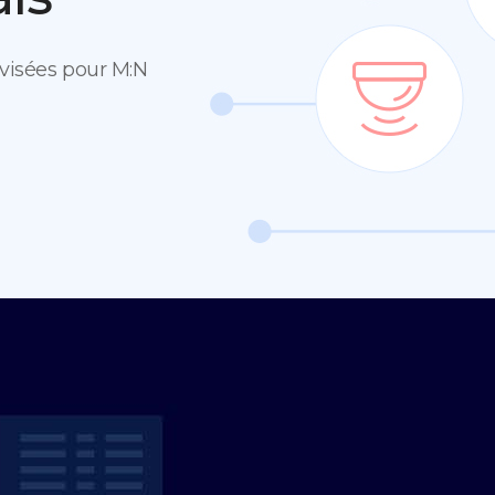
rvisées pour M:N