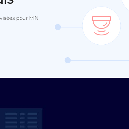
rvisées pour M:N