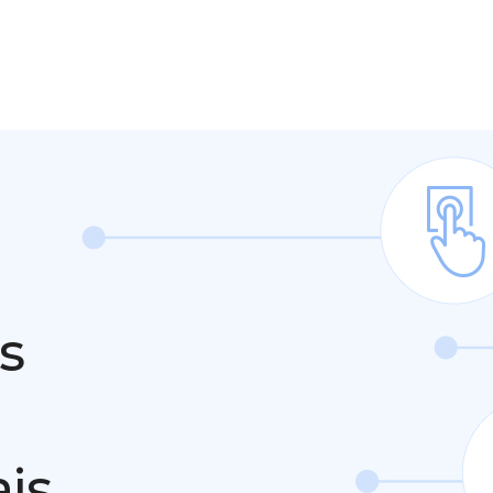
s
ais