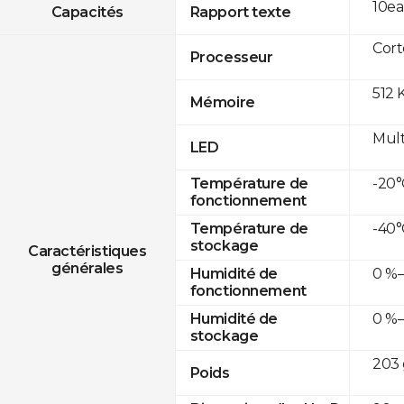
10ea
Capacités
Rapport texte
Cor
Processeur
512 
Mémoire
Mult
LED
-20°
Température de
fonctionnement
-40°
Température de
stockage
Caractéristiques
générales
0 %–
Humidité de
fonctionnement
0 %–
Humidité de
stockage
203 
Poids