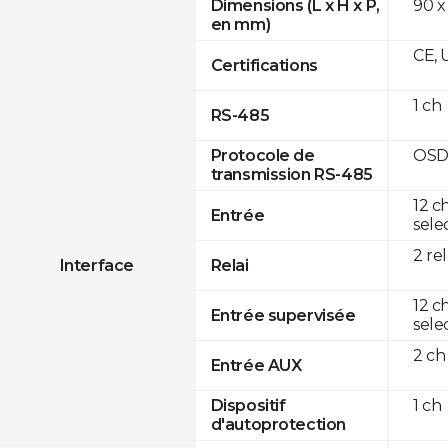
90 x
Dimensions (L x H x P,
en mm)
CE, 
Certifications
1 ch
RS-485
OSD
Protocole de
transmission RS-485
12 c
Entrée
sele
2 re
Interface
Relai
12 c
Entrée supervisée
sele
2 ch
Entrée AUX
1 ch
Dispositif
d'autoprotection