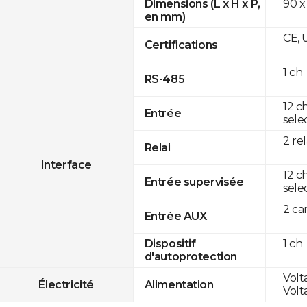
90 x
Dimensions (L x H x P,
en mm)
CE, 
Certifications
1 ch
RS-485
12 c
Entrée
sele
2 rel
Relai
Interface
12 c
Entrée supervisée
sele
2 c
Entrée AUX
1 ch
Dispositif
d'autoprotection
Volt
Électricité
Alimentation
Volt