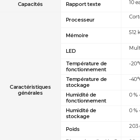
10 e
Capacités
Rapport texte
Cor
Processeur
512 
Mémoire
Mult
LED
-20°
Température de
fonctionnement
-40°
Température de
stockage
Caractéristiques
générales
0 % 
Humidité de
fonctionnement
0 % 
Humidité de
stockage
203 
Poids