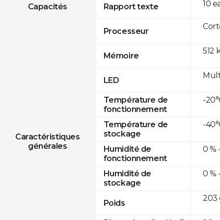
10 e
Capacités
Rapport texte
Cor
Processeur
512 
Mémoire
Mult
LED
-20°
Température de
fonctionnement
-40°
Température de
stockage
Caractéristiques
générales
0 % 
Humidité de
fonctionnement
0 % 
Humidité de
stockage
203 
Poids