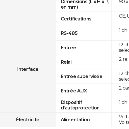
90 x
Dimensions (L x H x P,
en mm)
CE, 
Certifications
1 ch
RS-485
12 c
Entrée
sele
2 rel
Relai
Interface
12 c
Entrée supervisée
sele
2 c
Entrée AUX
1 ch
Dispositif
d'autoprotection
Volt
Électricité
Alimentation
Volt