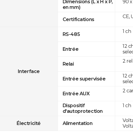
90 x
Dimensions (L x H x P,
en mm)
CE, 
Certifications
1 ch
RS-485
12 c
Entrée
sele
2 rel
Relai
Interface
12 c
Entrée supervisée
sele
2 c
Entrée AUX
1 ch
Dispositif
d'autoprotection
Volt
Électricité
Alimentation
Volt