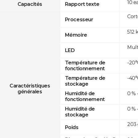
10 e
Capacités
Rapport texte
Cor
Processeur
512 
Mémoire
Mult
LED
-20°
Température de
fonctionnement
-40°
Température de
stockage
Caractéristiques
générales
0 % 
Humidité de
fonctionnement
0 % 
Humidité de
stockage
203 
Poids