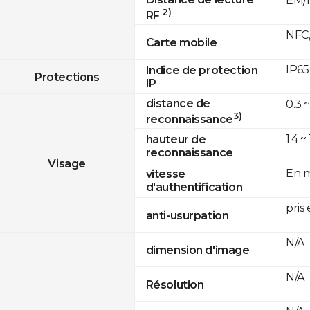
EM/M
2)
RF
NFC,
Carte mobile
IP65
Indice de protection
Protections
IP
distance de
0.3 ~
3)
reconnaissance
1.4 ~
hauteur de
reconnaissance
Visage
En m
vitesse
d'authentification
pris
anti-usurpation
N/A
dimension d'image
N/A
Résolution