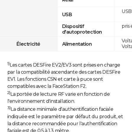
USB 
USB
pris
Dispositif
d'autoprotection
Volt
Électricité
Alimentation
Volt
1)
Les cartes DESFire EV2/EV3 sont prises en charge
par la compatibilité ascendante des cartes DESFire
EV1. Les fonctions CSN et carte à puce sont
compatibles avec la FaceStation F2.
2)
La portée de lecture RF varie en fonction de
l'environnement d'installation.
3)
La distance minimale d'authentification faciale
indiquée est le paramètre par défaut du produit, et
la distance recommandée pour l'authentification
faciale est de 0,5 à 1,3 mètre.