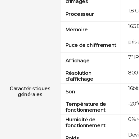
d'images
1.8 
Processeur
16GB
Mémoire
pris
Puce de chiffrement
7” I
Affichage
800 
Résolution
d’affichage
16bit
Caractéristiques
Son
générales
-20°
Température de
fonctionnement
0% ~
Humidité de
fonctionnement
Devi
Poids