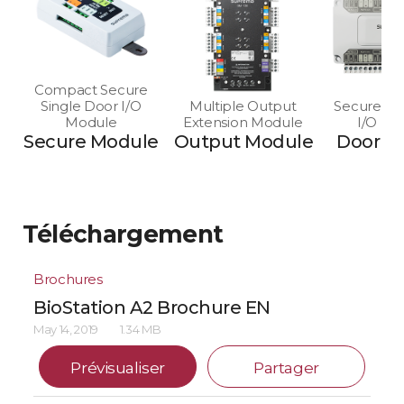
Compact Secure
Single Door I/O
Multiple Output
Secure Mu
Module
Extension Module
I/O Mo
Secure Module
Output Module
Door M
Téléchargement
Brochures
BioStation A2 Brochure EN
May 14, 2019
1.34 MB
Prévisualiser
Partager