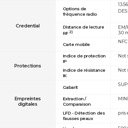
13.5
Options de
DESF
fréquence radio
Credential
Distance de lecture
EM/H
2)
30 
RF
NFC
Carte mobile
Not
Indice de protection
IP
Protections
Not
indice de résistance
IK
SUPR
Gabarit
MINE
Empreintes
Extraction /
digitales
Comparaison
pris
LFD - Détection des
fausses peaux