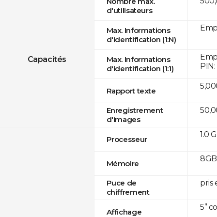
500
Nombre max.
d'utilisateurs
Empr
Max. Informations
d'identification (1:N)
Empr
Capacités
Max. Informations
PIN:
d'identification (1:1)
5,00
Rapport texte
50,
Enregistrement
d'images
1.0 
Processeur
8GB 
Mémoire
pris
Puce de
chiffrement
5” c
Affichage