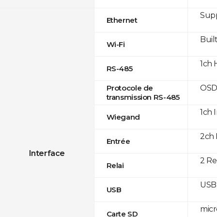
Supp
Ethernet
Built
Wi-Fi
1ch 
RS-485
OSD
Protocole de
transmission RS-485
1ch 
Wiegand
2ch 
Entrée
Interface
2 Re
Relai
USB 
USB
micr
Carte SD