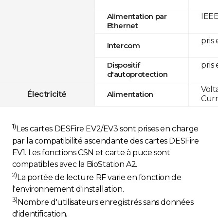
IEEE
Alimentation par
Ethernet
pris
Intercom
pris
Dispositif
d'autoprotection
Volt
Électricité
Alimentation
Curr
1)
Les cartes DESFire EV2/EV3 sont prises en charge
par la compatibilité ascendante des cartes DESFire
EV1. Les fonctions CSN et carte à puce sont
compatibles avec la BioStation A2.
2)
La portée de lecture RF varie en fonction de
l'environnement d'installation.
3)
Nombre d'utilisateurs enregistrés sans données
d'identification.