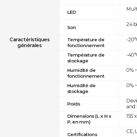
Mult
LED
24 b
Son
-20°
Caractéristiques
Température de
générales
fonctionnement
-40°
Température de
stockage
0% ~
Humidité de
fonctionnement
0% ~
Humidité de
stockage
Devi
Poids
and 
155 x
Dimensions (L x H x
P, en mm)
CE, 
Certifications