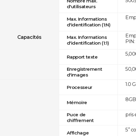
500
Nombre max.
d'utilisateurs
Empr
Max. Informations
d'identification (1:N)
Empr
Capacités
Max. Informations
PIN:
d'identification (1:1)
5,00
Rapport texte
50,
Enregistrement
d'images
1.0 
Processeur
8GB 
Mémoire
pris
Puce de
chiffrement
5” c
Affichage