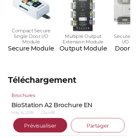
Compact Secure
Single Door I/O
Multiple Output
Secure Mu
Module
Extension Module
I/O Mo
Secure Module
Output Module
Door M
Téléchargement
Brochures
BioStation A2 Brochure EN
May 14, 2019
1.34 MB
Prévisualiser
Partager