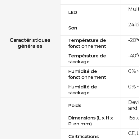
Mult
LED
24 b
Son
-20°
Caractéristiques
Température de
générales
fonctionnement
-40°
Température de
stockage
0% ~
Humidité de
fonctionnement
0% ~
Humidité de
stockage
Devi
Poids
and 
155 x
Dimensions (L x H x
P, en mm)
CE, 
Certifications