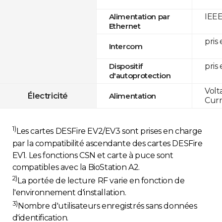
IEEE
Alimentation par
Ethernet
pris
Intercom
pris
Dispositif
d'autoprotection
Volt
Électricité
Alimentation
Curr
1)
Les cartes DESFire EV2/EV3 sont prises en charge
par la compatibilité ascendante des cartes DESFire
EV1. Les fonctions CSN et carte à puce sont
compatibles avec la BioStation A2.
2)
La portée de lecture RF varie en fonction de
l'environnement d'installation.
3)
Nombre d'utilisateurs enregistrés sans données
d'identification.