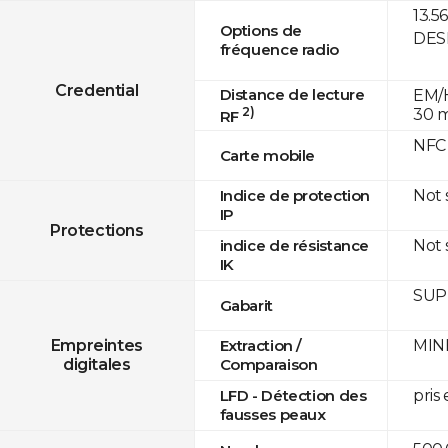
13.5
Options de
DESF
fréquence radio
Credential
Distance de lecture
EM/H
2)
30 
RF
NFC
Carte mobile
Not
Indice de protection
IP
Protections
Not
indice de résistance
IK
SUPR
Gabarit
MINE
Empreintes
Extraction /
digitales
Comparaison
pris
LFD - Détection des
fausses peaux