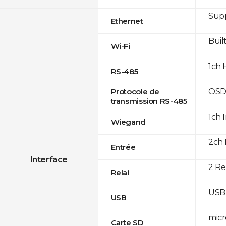
Supp
Ethernet
Built
Wi-Fi
1ch 
RS-485
OSD
Protocole de
transmission RS-485
1ch 
Wiegand
2ch 
Entrée
Interface
2 Re
Relai
USB 
USB
micr
Carte SD