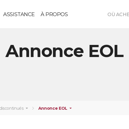
ASSISTANCE
À PROPOS
OÙ ACH
Annonce EOL
discontinués
Annonce EOL