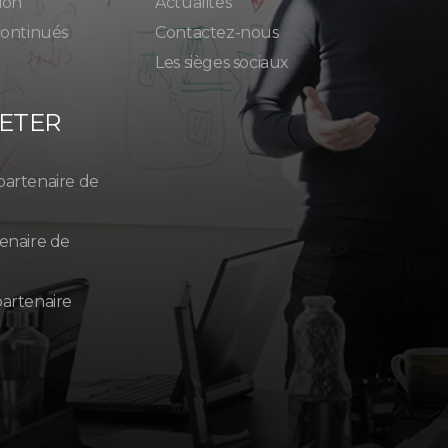
ion
Actualités
continués
Contactez-nous
Les sièges sociaux
ETER
partenaire de
enaire de
artenaire