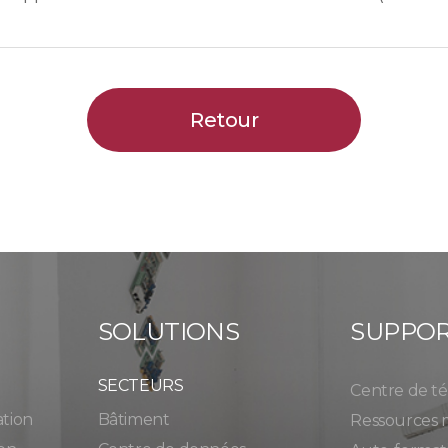
Retour
SOLUTIONS
SUPPO
SECTEURS
Centre de t
ation
Bâtiment
Ressources 