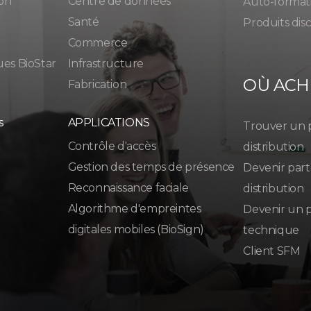
ion
Centre de données
Auto-format
Santé
Produits dis
Commerce
ues BioStar
Infrastructure
OÙ ACH
Fabrication
s
APPLICATIONS
Trouver un 
Contrôle d'accès
distribution
Gestion des temps de présence
Devenir part
Reconnaissance faciale
distribution
Algorithme d'empreintes
Devenir un p
digitales mobiles (BioSign)
technique
Client SFM