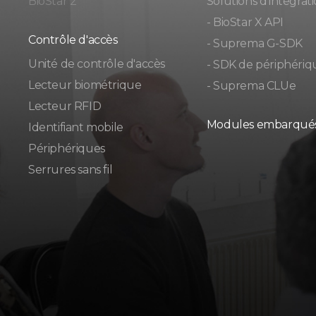
BioStar 2
Solutions d'intégrat
- BioStar X API
Contrôle d'accès
- Suprema G-SDK
Unité de contrôle d'accès
- SDK de périphériq
Lecteur biométrique
- Suprema CLUe
Lecteur RFID
Modules embarqué
Identifiant mobile
Périphériques
Serrures sans fil