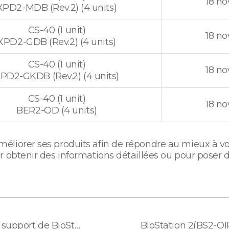
18 no
XPD2-MDB (Rev.2) (4 units)
CS-40 (1 unit)
18 no
XPD2-GDB (Rev.2) (4 units)
CS-40 (1 unit)
18 no
PD2-GKDB (Rev.2) (4 units)
CS-40 (1 unit)
18 no
BER2-OD (4 units)
liorer ses produits afin de répondre au mieux à vo
r obtenir des informations détaillées ou pour poser
La fin des mises à jour et du support de BioStar 2 au format 32 bits (x86)