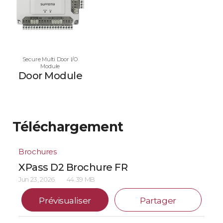
Secure Multi Door I/O
Module
Door Module
Téléchargement
Brochures
XPass D2 Brochure FR
Jun 23, 2026
44.39 MB
Prévisualiser
Partager