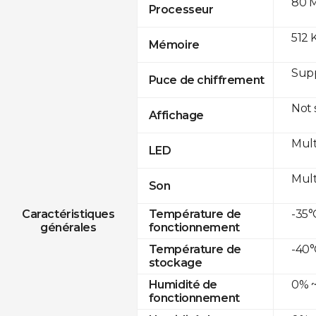
80 
Processeur
512 
Mémoire
Sup
Puce de chiffrement
Not
Affichage
Mult
LED
Mult
Son
-35°
Caractéristiques
Température de
générales
fonctionnement
-40°
Température de
stockage
0% ~
Humidité de
fonctionnement