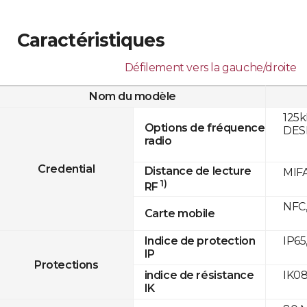
Caractéristiques
Défilement vers la gauche/droite
Nom du modèle
125k
Options de fréquence
DESF
radio
Credential
Distance de lecture
MIFA
1)
RF
NFC,
Carte mobile
IP65
Indice de protection
IP
Protections
IK0
indice de résistance
IK