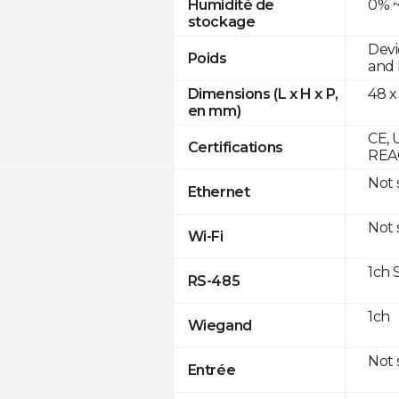
0% ~
Humidité de
stockage
Devi
Poids
and 
48 x
Dimensions (L x H x P,
en mm)
CE, 
Certifications
REA
Not
Ethernet
Not
Wi-Fi
1ch 
RS-485
1ch
Wiegand
Not
Entrée