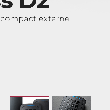
s D2
 compact externe