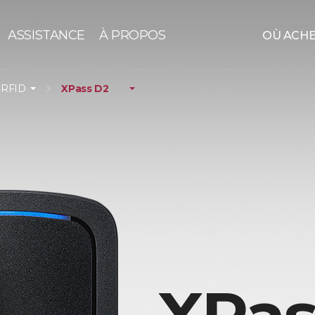
ASSISTANCE
À PROPOS
OÙ ACH
 RFID
XPass D2