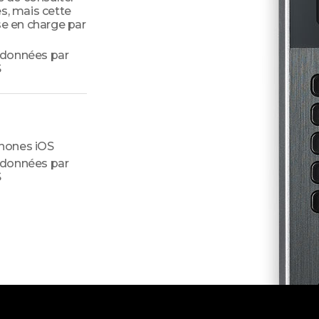
s, mais cette
se en charge par
 données par
S
hones iOS
 données par
S