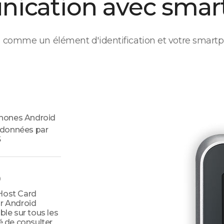
ication avec smar
rd comme un élément d'identification et votre smartp
hones Android
 données par
S
)
Host Card
ur Android
ble sur tous les
é de consulter