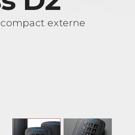
s D2
 compact externe