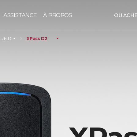
ASSISTANCE
À PROPOS
OÙ ACH
 RFID
XPass D2