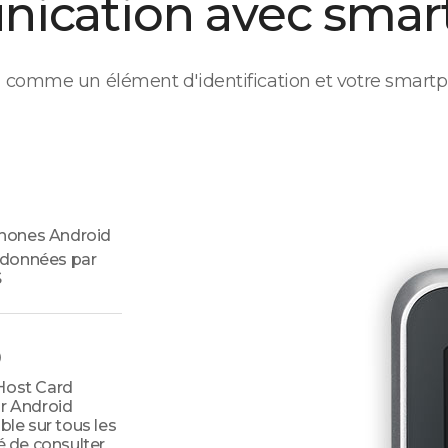
ication avec smar
rd comme un élément d'identification et votre smartp
hones Android
 données par
S
)
Host Card
ur Android
ble sur tous les
é de consulter