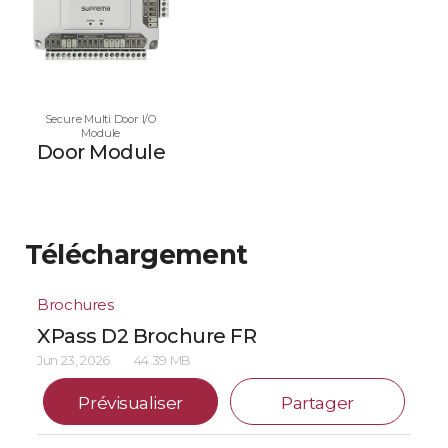
Secure Multi Door I/O
Module
Door Module
Téléchargement
Brochures
XPass D2 Brochure FR
Jun 23, 2026
44.39 MB
Prévisualiser
Partager