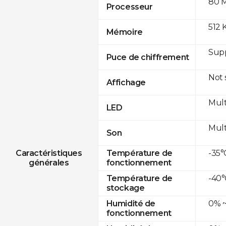
80 
Processeur
512 
Mémoire
Sup
Puce de chiffrement
Not
Affichage
Mult
LED
Mult
Son
-35°
Caractéristiques
Température de
générales
fonctionnement
-40°
Température de
stockage
0% ~
Humidité de
fonctionnement