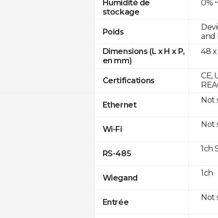
0% ~
Humidité de
stockage
Devi
Poids
and 
48 x
Dimensions (L x H x P,
en mm)
CE, 
Certifications
REA
Not
Ethernet
Not
Wi-Fi
1ch 
RS-485
1ch
Wiegand
Not
Entrée