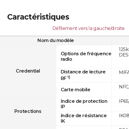
Caractéristiques
Défilement vers la gauche/droite
Nom du modèle
125k
Options de fréquence
DESF
radio
Credential
Distance de lecture
MIFA
1)
RF
NFC,
Carte mobile
IP65
Indice de protection
IP
Protections
IK0
indice de résistance
IK