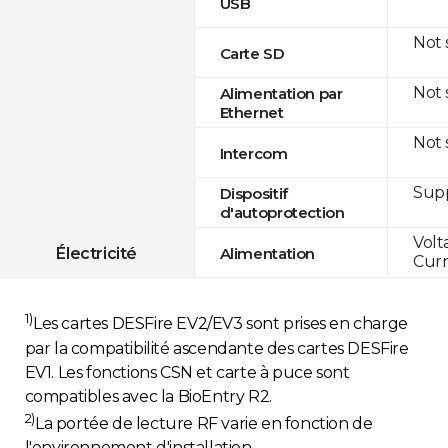
USB
Not
Carte SD
Not
Alimentation par
Ethernet
Not
Intercom
Sup
Dispositif
d'autoprotection
Volt
Électricité
Alimentation
Curr
1)
Les cartes DESFire EV2/EV3 sont prises en charge
par la compatibilité ascendante des cartes DESFire
EV1. Les fonctions CSN et carte à puce sont
compatibles avec la BioEntry R2.
2)
La portée de lecture RF varie en fonction de
l'environnement d'installation.