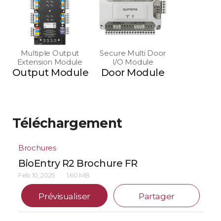
Multiple Output
Secure Multi Door
Extension Module
I/O Module
Output Module
Door Module
Téléchargement
Brochures
BioEntry R2 Brochure FR
Feb 10, 2025
1.60 MB
Prévisualiser
Partager