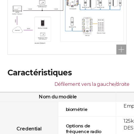
Caractéristiques
Défilement vers la gauche/droite
Nom du modèle
Empr
biométrie
125k
Options de
DESF
Credential
fréquence radio