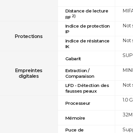
Distance de lecture
MIFA
2)
RF
Not
Indice de protection
IP
Protections
Not
indice de résistance
IK
SUPR
Gabarit
MINE
Empreintes
Extraction /
digitales
Comparaison
Not
LFD - Détection des
fausses peaux
1.0 
Processeur
32M
Mémoire
Sup
Puce de