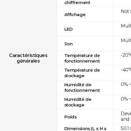
chiffrement
Not
Affichage
Mult
LED
Mult
Son
-20°
Caractéristiques
Température de
générales
fonctionnement
-40°
Température de
stockage
0% ~
Humidité de
fonctionnement
0% ~
Humidité de
stockage
Devi
Poids
and 
50.1
Dimensions (L x H x