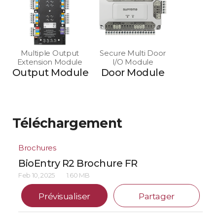
Multiple Output
Secure Multi Door
Extension Module
I/O Module
Output Module
Door Module
Téléchargement
Brochures
BioEntry R2 Brochure FR
Feb 10, 2025
1.60 MB
Prévisualiser
Partager