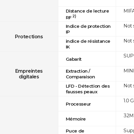
Distance de lecture
MIFA
2)
RF
Not
Indice de protection
IP
Protections
Not
indice de résistance
IK
SUPR
Gabarit
MINE
Empreintes
Extraction /
digitales
Comparaison
Not
LFD - Détection des
fausses peaux
1.0 
Processeur
32M
Mémoire
Sup
Puce de