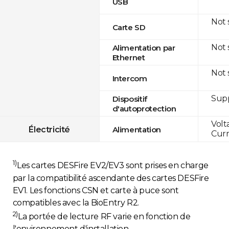
USB
Not
Carte SD
Not
Alimentation par
Ethernet
Not
Intercom
Sup
Dispositif
d'autoprotection
Volt
Électricité
Alimentation
Curr
1)
Les cartes DESFire EV2/EV3 sont prises en charge
par la compatibilité ascendante des cartes DESFire
EV1. Les fonctions CSN et carte à puce sont
compatibles avec la BioEntry R2.
2)
La portée de lecture RF varie en fonction de
l'environnement d'installation.