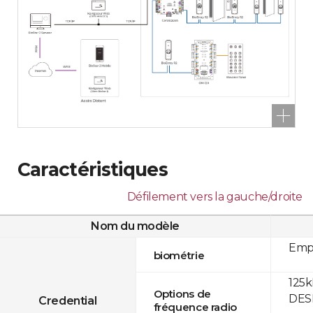
Caractéristiques
Défilement vers la gauche/droite
Nom du modèle
Empr
biométrie
125k
Options de
DESF
Credential
fréquence radio