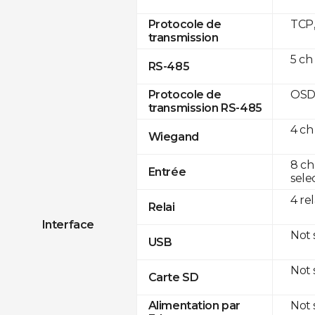
TCP
Protocole de
transmission
5 ch
RS-485
OSD
Protocole de
transmission RS-485
4 ch
Wiegand
8 ch
Entrée
sele
4 re
Relai
Interface
Not
USB
Not
Carte SD
Not
Alimentation par