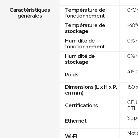
0°C 
Caractéristiques
Température de
générales
fonctionnement
-40°
Température de
stockage
0% ~
Humidité de
fonctionnement
0% ~
Humidité de
stockage
415 
Poids
150 x
Dimensions (L x H x P,
en mm)
CE, 
Certifications
ETL 
Supp
Ethernet
Not
Wi-Fi