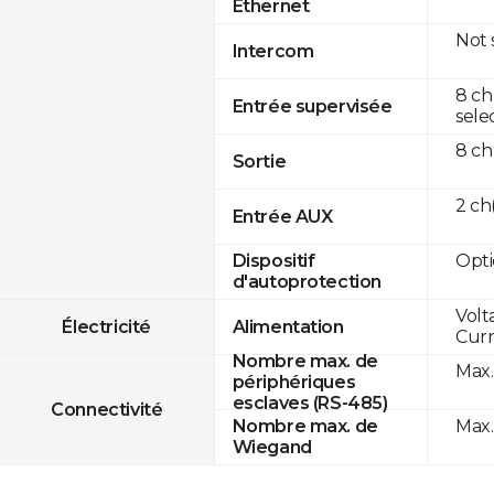
Ethernet
Not
Intercom
8 ch
Entrée supervisée
sele
8 ch
Sortie
2 c
Entrée AUX
Opti
Dispositif
d'autoprotection
Volt
Électricité
Alimentation
Curr
Nombre max. de
Max.
périphériques
esclaves (RS-485)
Connectivité
Max.
Nombre max. de
Wiegand