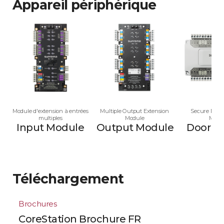
Appareil périphérique
Module d'extension à entrées
Multiple Output Extension
Secure Multi
multiples
Module
Modu
Input Module
Output Module
Door M
Téléchargement
Brochures
CoreStation Brochure FR