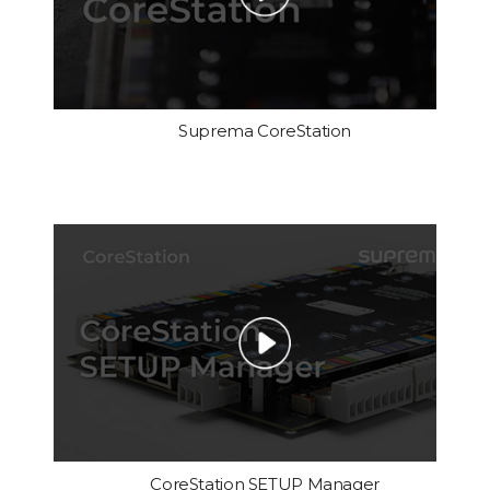
Suprema CoreStation
CoreStation SETUP Manager