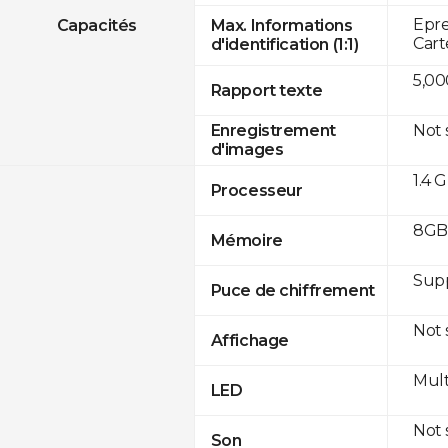
Epre
Capacités
Max. Informations
Cart
d'identification (1:1)
5,00
Rapport texte
Not
Enregistrement
d'images
1.4 
Processeur
8GB 
Mémoire
Sup
Puce de chiffrement
Not
Affichage
Mult
LED
Not
Son