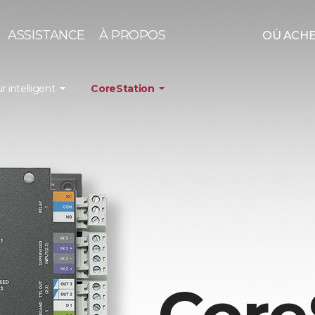
ASSISTANCE
À PROPOS
OÙ ACH
r intelligent
CoreStation