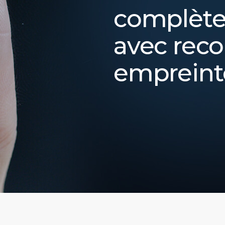
complète
avec rec
empreinte