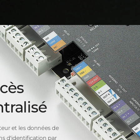
ccès
tralisé
teur et les données de
s d'identification par