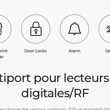
tiport pour lecteur
digitales/RF
 en charge des verrous, capteurs, RTE et appareils d'