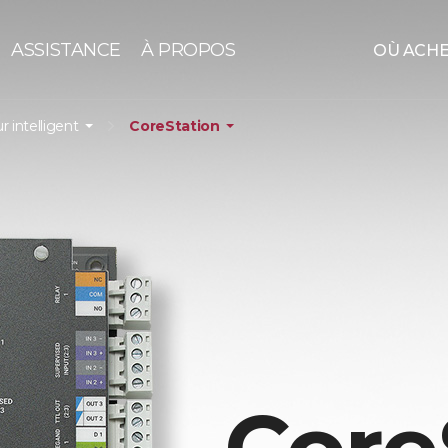
ASSISTANCE
À PROPOS
OÙ ACH
r intelligent
CoreStation