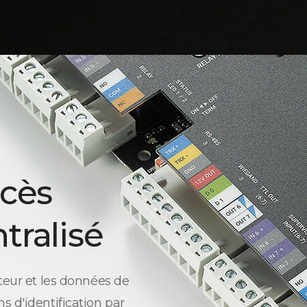
ccès
tralisé
teur et les données de
s d'identification par