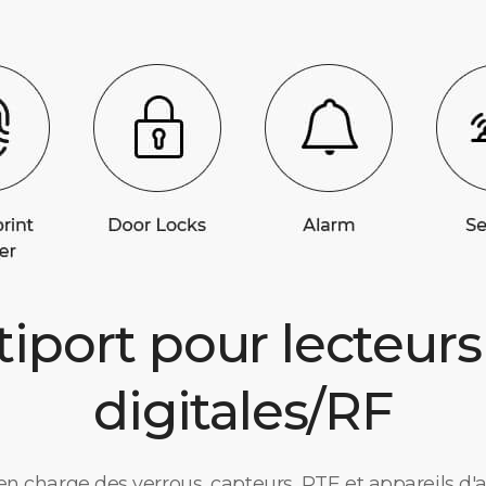
tiport pour lecteur
digitales/RF
 en charge des verrous, capteurs, RTE et appareils d'