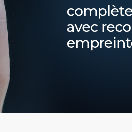
complète
avec rec
empreinte