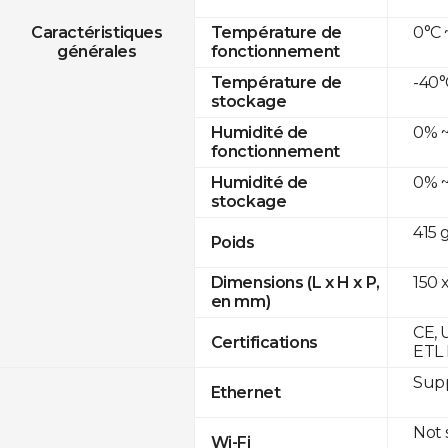
0°C 
Caractéristiques
Température de
générales
fonctionnement
-40°
Température de
stockage
0% ~
Humidité de
fonctionnement
0% ~
Humidité de
stockage
415 
Poids
150 x
Dimensions (L x H x P,
en mm)
CE, 
Certifications
ETL 
Supp
Ethernet
Not
Wi-Fi