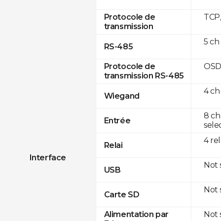
TCP
Protocole de
transmission
5 ch
RS-485
OSD
Protocole de
transmission RS-485
4 ch
Wiegand
8 ch
Entrée
sele
4 re
Relai
Interface
Not
USB
Not
Carte SD
Not
Alimentation par