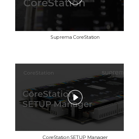
Suprema CoreStation
CoreStation SETUP Manager