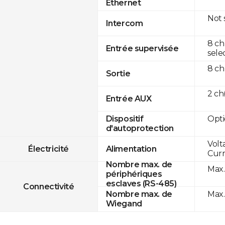
Ethernet
Not
Intercom
8 ch
Entrée supervisée
sele
8 ch
Sortie
2 c
Entrée AUX
Opti
Dispositif
d'autoprotection
Volt
Électricité
Alimentation
Curr
Nombre max. de
Max.
périphériques
esclaves (RS-485)
Connectivité
Max.
Nombre max. de
Wiegand