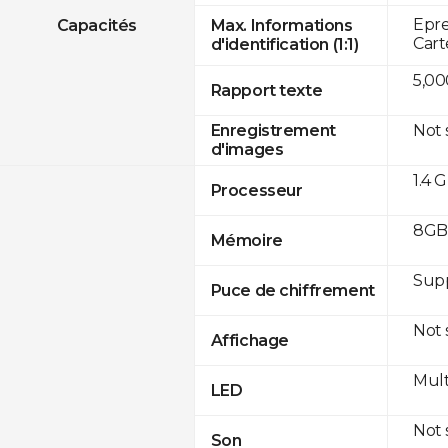
Epre
Capacités
Max. Informations
Cart
d'identification (1:1)
5,00
Rapport texte
Not
Enregistrement
d'images
1.4 
Processeur
8GB 
Mémoire
Sup
Puce de chiffrement
Not
Affichage
Mult
LED
Not
Son