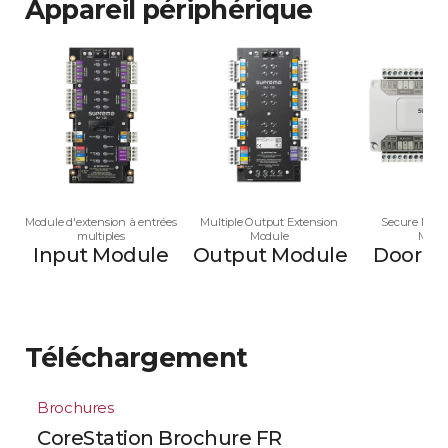
Appareil périphérique
Module d'extension à entrées
Multiple Output Extension
Secure Multi
multiples
Module
Modu
Input Module
Output Module
Door M
Téléchargement
Brochures
CoreStation Brochure FR