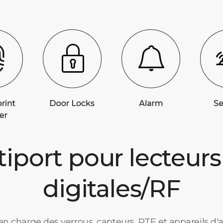
tiport pour lecteur
digitales/RF
 en charge des verrous, capteurs, RTE et appareils d'