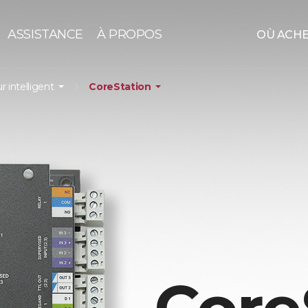
ASSISTANCE
À PROPOS
OÙ ACH
r intelligent
CoreStation