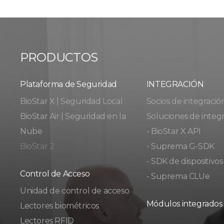
PRODUCTOS
Plataforma de Seguridad
INTEGRACIÓN
BioStar X | Seguridad Local
Socios de integració
BioStar Air | Seguridad en la
Soluciones de integ
Nube
- BioStar X API
BioStar 2
- Suprema G-SDK
- SDK de dispositivos
Control de Acceso
- Suprema CLUe
Unidad de control de acceso
Módulos integrados
Lectores biométricos
Lectores RFID