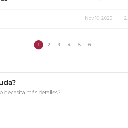
Nov 10, 2025
2
1
2
3
4
5
6
yuda?
o necesita más detalles?