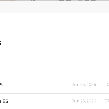
s
ES
Jun 23, 2026
1
e ES
Jun 23, 2026
37