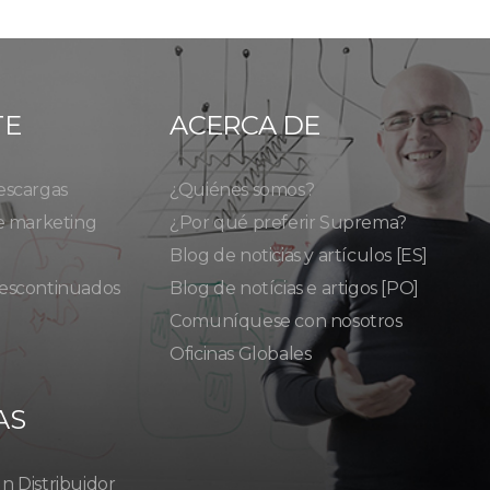
TE
ACERCA DE
escargas
¿Quiénes somos?
e marketing
¿Por qué preferir Suprema?
Blog de noticias y artículos [ES]
escontinuados
Blog de notícias e artigos [PO]
Comuníquese con nosotros
Oficinas Globales
AS
 Distribuidor