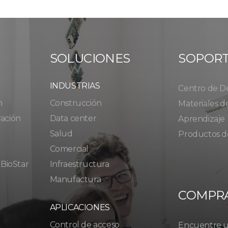
SOLUCIONES
SOPOR
INDUSTRIAS
Centro de D
n
Construcción
Materiales d
ración
Data center
Aprendizaje
Salud
Productos d
Comercial
 BioStar
Infraestructura
Manufactura
COMPR
APLICACIONES
Control de acceso
Encuentre un