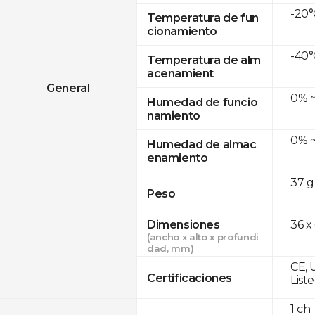
-20°
Temperatura de fun
cionamiento
-40°
Temperatura de alm
acenamient
General
0% ~
Humedad de funcio
namiento
0% ~
Humedad de almac
enamiento
37 g
Peso
Dimensiones
36 x
(ancho x alto x profundi
dad, mm)
CE, 
Certificaciones
List
1 ch