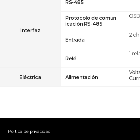
RS-485
OSD
Protocolo de comun
icación RS-485
Interfaz
2 ch
Entrada
1 rel
Relé
Volt
Eléctrica
Alimentación
Curr
Política de privacidad