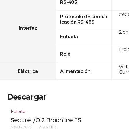
RS-485
OSD
Protocolo de comun
icación RS-485
Interfaz
2 ch
Entrada
1 rel
Relé
Volt
Eléctrica
Alimentación
Curr
Descargar
Folleto
Secure I/O 2 Brochure ES
Nov 15, 2023
298.43 KB