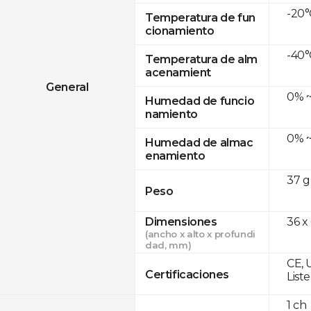
-20°
Temperatura de fun
cionamiento
-40°
Temperatura de alm
acenamient
General
0% ~
Humedad de funcio
namiento
0% ~
Humedad de almac
enamiento
37 g
Peso
Dimensiones
36 x
(ancho x alto x profundi
dad, mm)
CE, 
Certificaciones
List
1 ch