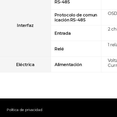
RS-485
OSD
Protocolo de comun
icación RS-485
Interfaz
2 ch
Entrada
1 rel
Relé
Volt
Eléctrica
Alimentación
Curr
Política de privacidad