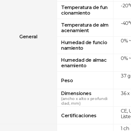
-20°
Temperatura de fun
cionamiento
-40°
Temperatura de alm
acenamient
General
0% ~
Humedad de funcio
namiento
0% ~
Humedad de almac
enamiento
37 g
Peso
Dimensiones
36 x
(ancho x alto x profundi
dad, mm)
CE, 
Certificaciones
List
1 ch