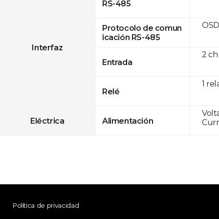
RS-485
OSD
Protocolo de comun
icación RS-485
Interfaz
2 ch
Entrada
1 rel
Relé
Volt
Eléctrica
Alimentación
Curr
Política de privacidad