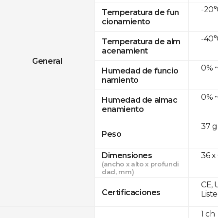
-20°
Temperatura de fun
cionamiento
-40°
Temperatura de alm
acenamient
General
0% ~
Humedad de funcio
namiento
0% ~
Humedad de almac
enamiento
37 g
Peso
Dimensiones
36 x
(ancho x alto x profundi
dad, mm)
CE, 
Certificaciones
List
1 ch