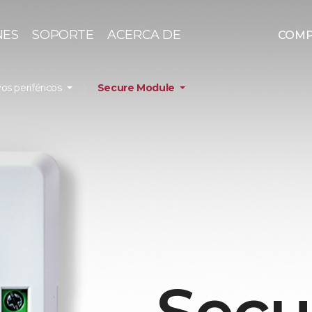
NES
SOPORTE
ACERCA DE
COM
vos periféricos
Secure Module