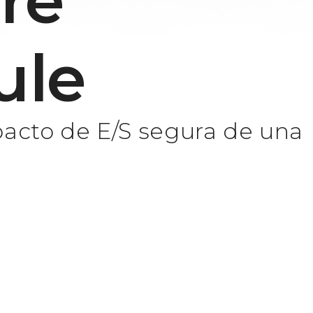
re
ule
cto de E/S segura de una