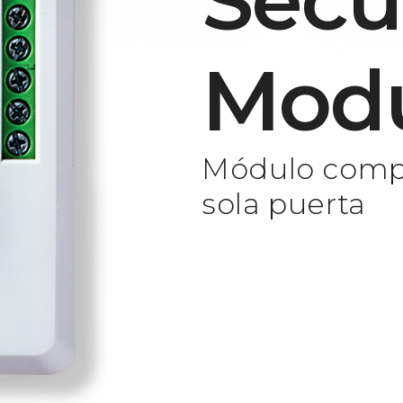
Secu
Mod
Módulo compa
sola puerta