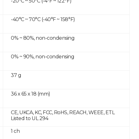
-20°C ~ 50°C (-4°F ~ 122°F)
-40°C ~ 70°C (-40°F ~ 158°F)
0% ~ 80%, non-condensing
0% ~ 90%, non-condensing
37 g
36 x 65 x 18 (mm)
CE, UKCA, KC, FCC, RoHS, REACH, WEEE, ETL
Listed to UL 294
1 ch