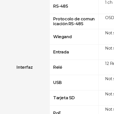
1 ch
RS-485
OSD
Protocolo de comun
icación RS-485
Not
Wiegand
Not
Entrada
12 R
Interfaz
Relé
Not
USB
Not
Tarjeta SD
Not
PoE