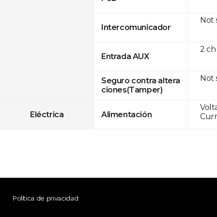
Not
Intercomunicador
2 ch
Entrada AUX
Not
Seguro contra altera
ciones(Tamper)
Volt
Eléctrica
Alimentación
Curr
Política de privacidad