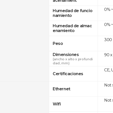
acenamient
0% ~
Humedad de funcio
namiento
0% ~
Humedad de almac
enamiento
300
Peso
Dimensiones
90 x
(ancho x alto x profundi
dad, mm)
CE, 
Certificaciones
Not
Ethernet
Not
Wifi