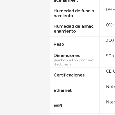
acenamient
0% ~
Humedad de funcio
namiento
0% ~
Humedad de almac
enamiento
300
Peso
Dimensiones
90 x
(ancho x alto x profundi
dad, mm)
CE, 
Certificaciones
Not
Ethernet
Not
Wifi