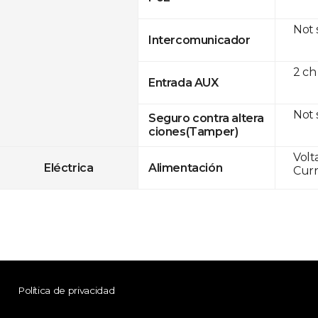
Not
Intercomunicador
2 ch
Entrada AUX
Not
Seguro contra altera
ciones(Tamper)
Volt
Eléctrica
Alimentación
Curr
Política de privacidad