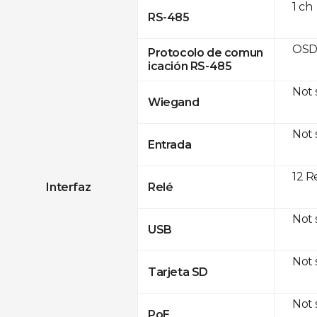
1 ch
RS-485
OSD
Protocolo de comun
icación RS-485
Not
Wiegand
Not
Entrada
12 R
Interfaz
Relé
Not
USB
Not
Tarjeta SD
Not
PoE