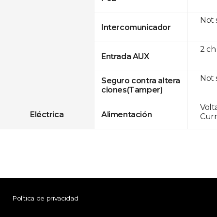
Not
Intercomunicador
2 ch
Entrada AUX
Not
Seguro contra altera
ciones(Tamper)
Volt
Eléctrica
Alimentación
Curr
Política de privacidad