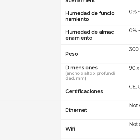
acenamient
0% ~
Humedad de funcio
namiento
0% ~
Humedad de almac
enamiento
300
Peso
Dimensiones
90 x
(ancho x alto x profundi
dad, mm)
CE, 
Certificaciones
Not
Ethernet
Not
Wifi