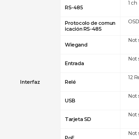
1 ch
RS-485
OSD
Protocolo de comun
icación RS-485
Not
Wiegand
Not
Entrada
12 R
Interfaz
Relé
Not
USB
Not
Tarjeta SD
Not
PoE