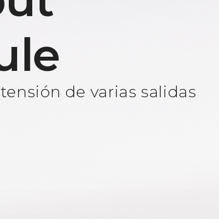
ut
ule
ensión de varias salidas