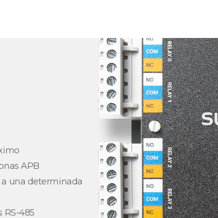
áximo
zonas APB
s a una determinada
s RS-485