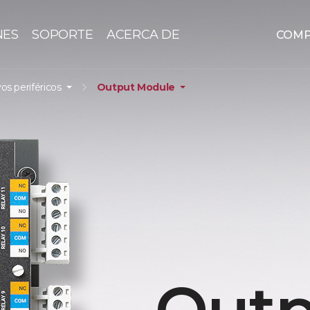
NES
SOPORTE
ACERCA DE
COM
vos periféricos
Output Module