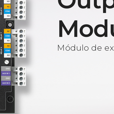
Outp
Mod
Módulo de ext