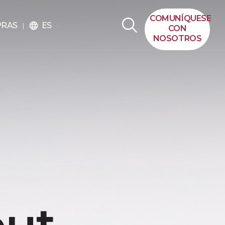
COMUNÍQUESE
ES
PRAS
language
CON
NOSOTROS