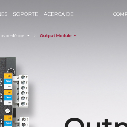
NES
SOPORTE
ACERCA DE
COM
vos periféricos
Output Module