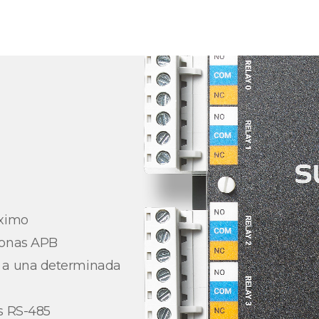
áximo
zonas APB
s a una determinada
s RS-485