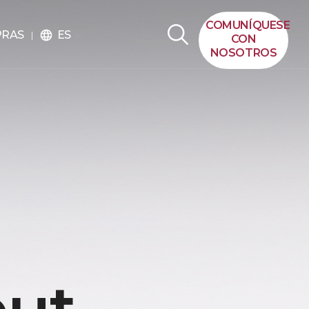
COMUNÍQUESE
ES
PRAS
language
CON
NOSOTROS