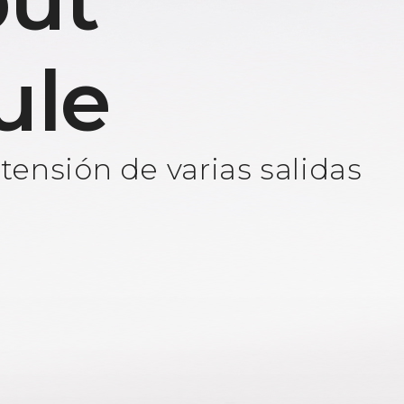
ut
ule
ensión de varias salidas