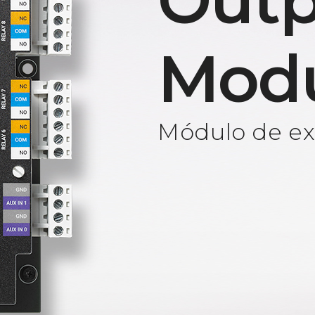
Outp
Mod
Módulo de ext