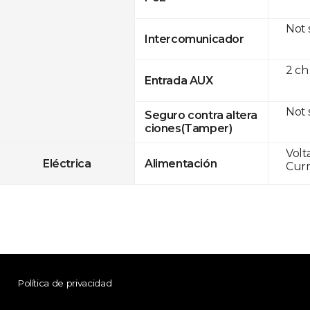
Not
Intercomunicador
2 ch
Entrada AUX
Not
Seguro contra altera
ciones(Tamper)
Volt
Eléctrica
Alimentación
Curr
Política de privacidad