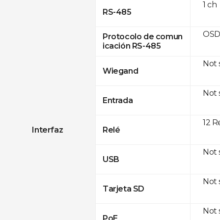
1 ch
RS-485
OSD
Protocolo de comun
icación RS-485
Not
Wiegand
Not
Entrada
12 R
Interfaz
Relé
Not
USB
Not
Tarjeta SD
Not
PoE