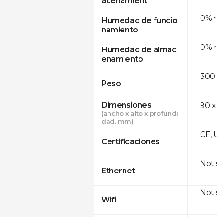
acenamient
0% ~
Humedad de funcio
namiento
0% ~
Humedad de almac
enamiento
300
Peso
Dimensiones
90 x
(ancho x alto x profundi
dad, mm)
CE, 
Certificaciones
Not
Ethernet
Not
Wifi