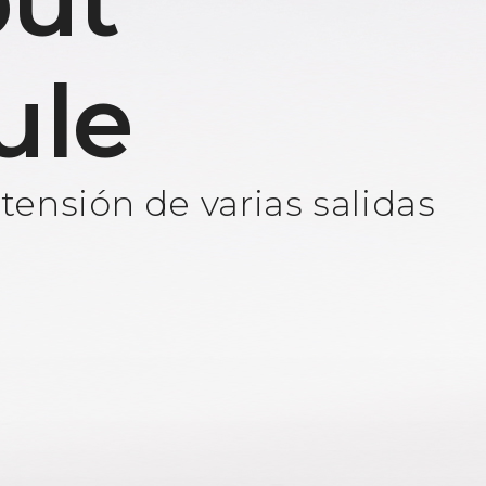
ut
ule
ensión de varias salidas