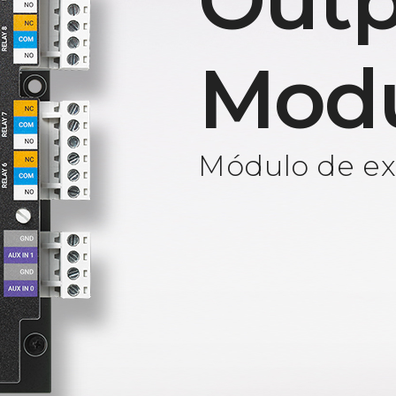
Outp
Mod
Módulo de ext