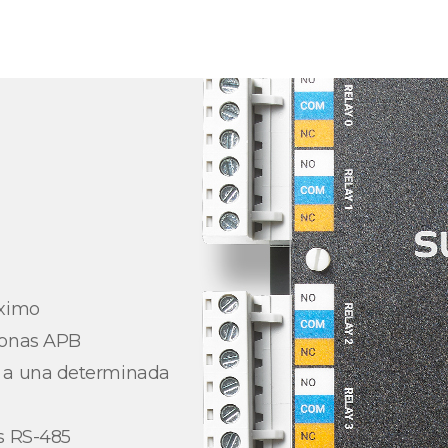
áximo
zonas APB
s a una determinada
s RS-485