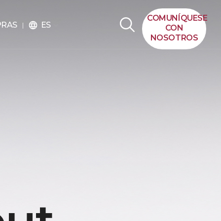
COMUNÍQUESE
ES
PRAS
language
CON
NOSOTROS