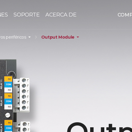
NES
SOPORTE
ACERCA DE
COM
vos periféricos
Output Module