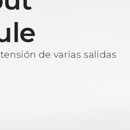
ut
ule
ensión de varias salidas