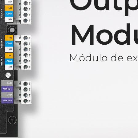
Outp
Mod
Módulo de ext