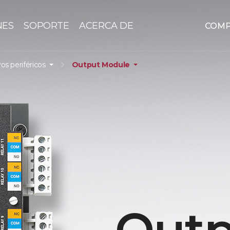
NES
SOPORTE
ACERCA DE
COM
vos periféricos
Output Module