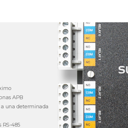
áximo
zonas APB
s a una determinada
s RS-485