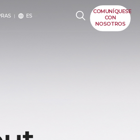
COMUNÍQUESE
ES
PRAS
language
CON
NOSOTROS