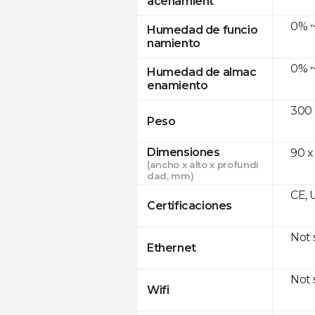
acenamient
0% ~
Humedad de funcio
namiento
0% ~
Humedad de almac
enamiento
300
Peso
Dimensiones
90 x
(ancho x alto x profundi
dad, mm)
CE, 
Certificaciones
Not
Ethernet
Not
Wifi