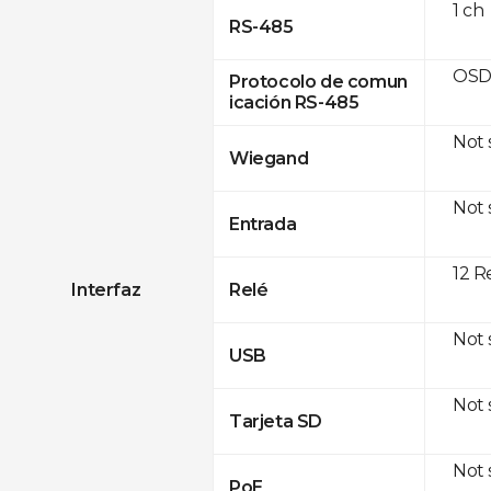
1 ch
RS-485
OSD
Protocolo de comun
icación RS-485
Not
Wiegand
Not
Entrada
12 R
Interfaz
Relé
Not
USB
Not
Tarjeta SD
Not
PoE