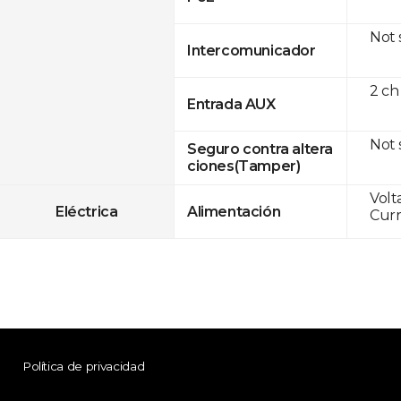
Not
Intercomunicador
2 ch
Entrada AUX
Not
Seguro contra altera
ciones(Tamper)
Volt
Eléctrica
Alimentación
Curr
Política de privacidad