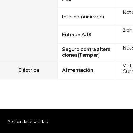
Not
Intercomunicador
2 ch
Entrada AUX
Not
Seguro contra altera
ciones(Tamper)
Volt
Eléctrica
Alimentación
Curr
Política de privacidad