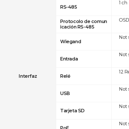
1 ch
RS-485
OSD
Protocolo de comun
icación RS-485
Not
Wiegand
Not
Entrada
12 R
Interfaz
Relé
Not
USB
Not
Tarjeta SD
Not
PoE