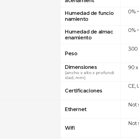
acenamient
0% ~
Humedad de funcio
namiento
0% ~
Humedad de almac
enamiento
300
Peso
Dimensiones
90 x
(ancho x alto x profundi
dad, mm)
CE, 
Certificaciones
Not
Ethernet
Not
Wifi