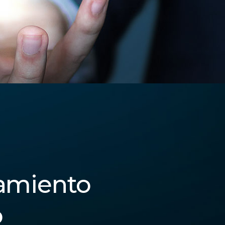
amiento
o