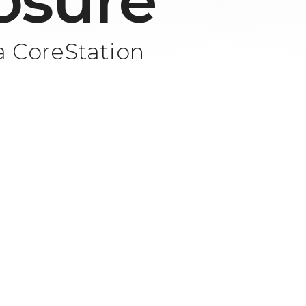
osure
a CoreStation