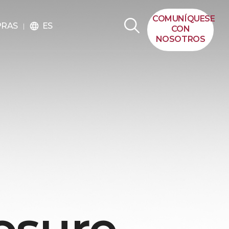
COMUNÍQUESE
ES
PRAS
language
CON
NOSOTROS