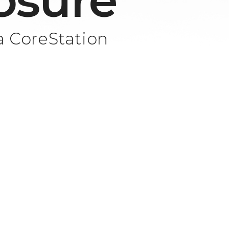
osure
a CoreStation