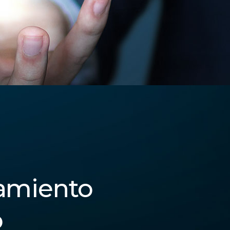
amiento
o