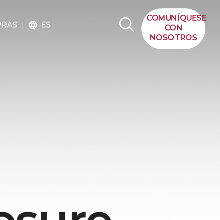
COMUNÍQUESE
ES
PRAS
language
CON
NOSOTROS