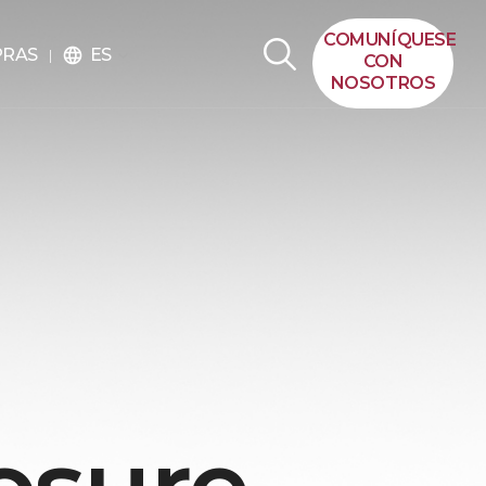
COMUNÍQUESE
ES
PRAS
language
CON
NOSOTROS