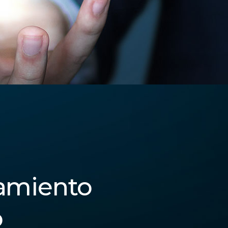
amiento
o