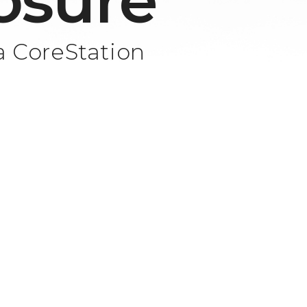
osure
a CoreStation