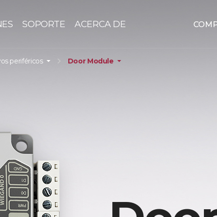
NES
SOPORTE
ACERCA DE
COM
vos periféricos
Door Module