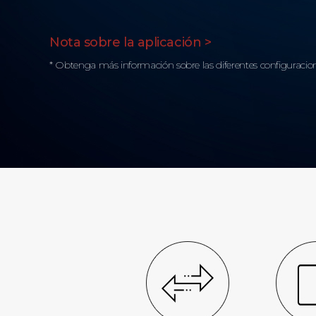
Nota sobre la aplicación >
* Obtenga más información sobre las diferentes configuracion