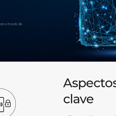
es a través de.
Aspecto
clave