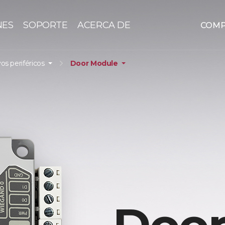
NES
SOPORTE
ACERCA DE
COM
vos periféricos
Door Module