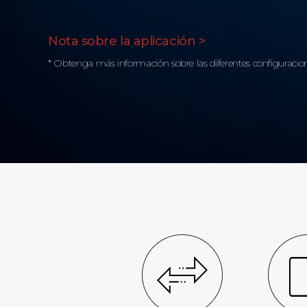
Nota sobre la aplicación >
* Obtenga más información sobre las diferentes configuracion