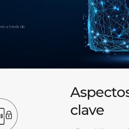
es a través de.
Aspecto
clave