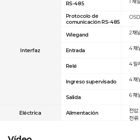
1 채
RS-485
Protocolo de
OSD
comunicación RS-485
2채
Wiegand
4 채
Interfaz
Entrada
4 릴
Relé
4 채
Ingreso supervisado
6 채
Salida
전압: 
Eléctrica
Alimentación
전류: 
Vídeo