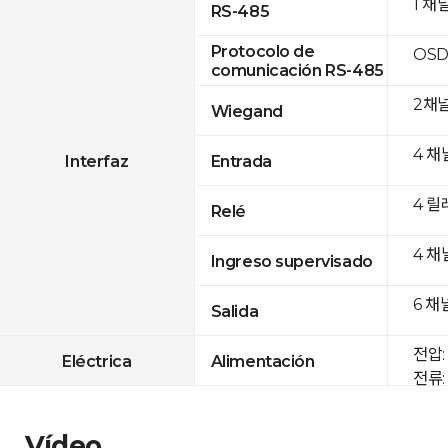
1 채
RS-485
Protocolo de
OSD
comunicación RS-485
2채
Wiegand
4 채
Interfaz
Entrada
4 릴
Relé
4 채
Ingreso supervisado
6 채
Salida
전압: 
Eléctrica
Alimentación
전류: 
Vídeo