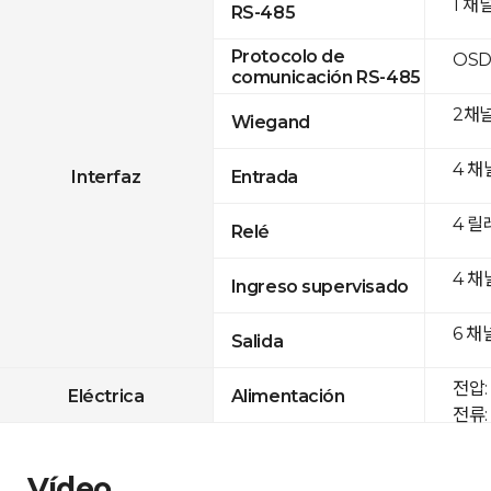
1 채
RS-485
Protocolo de
OSD
comunicación RS-485
2채
Wiegand
4 채
Interfaz
Entrada
4 릴
Relé
4 채
Ingreso supervisado
6 채
Salida
전압: 
Eléctrica
Alimentación
전류: 
Vídeo