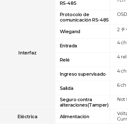
1 ch
RS-485
OSD
Protocolo de
comunicación RS-485
2 
Wiegand
4 ch
Entrada
Interfaz
4 re
Relé
4 ch
Ingreso supervisado
6 ch
Salida
Not
Seguro contra
alteraciones(Tamper)
Volt
Eléctrica
Alimentación
Curr