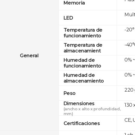
Memoria
Mult
LED
-20°
Temperatura de
funcionamiento
-40°
Temperatura de
almacenamient
General
0% ~
Humedad de
funcionamiento
0% ~
Humedad de
almacenamiento
220 
Peso
Dimensiones
130 x
(ancho x alto x profundidad,
mm)
CE, 
Certificaciones