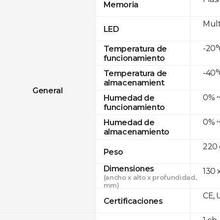
Memoria
Mult
LED
-20°
Temperatura de
funcionamiento
-40°
Temperatura de
almacenamient
General
0% ~
Humedad de
funcionamiento
0% ~
Humedad de
almacenamiento
220 
Peso
Dimensiones
130 x
(ancho x alto x profundidad,
mm)
CE, 
Certificaciones