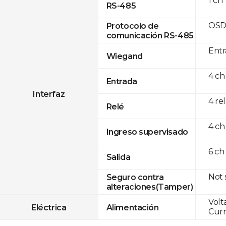
1 ch
RS-485
OSD
Protocolo de
comunicación RS-485
Entr
Wiegand
4 ch
Entrada
Interfaz
4 re
Relé
4 ch
Ingreso supervisado
6 ch
Salida
Not
Seguro contra
alteraciones(Tamper)
Volt
Eléctrica
Alimentación
Curr